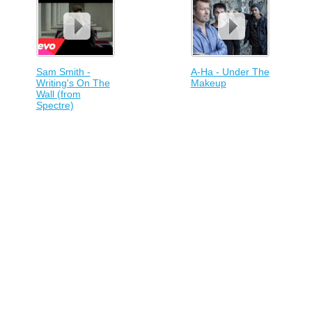
Sam Smith -
A-Ha - Under The
Writing's On The
Makeup
Wall (from
Spectre)