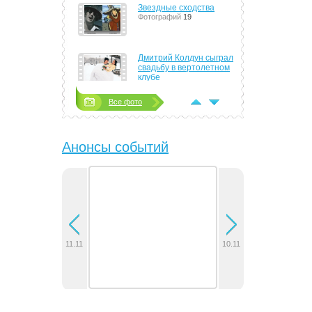
Звездные сходства
Фотографий
19
Дмитрий Колдун сыграл
свадьбу в вертолетном
клубе
Фотографий
4
Все фото
Тимати сорит деньгами
направо и налево
Фотографий
8
Анонсы событий
Алла Пугачева стала
женой Максима Галкина
Фотографий
14
Группа J:MOPC показала
поклонникам
электрические тела,
новые песни и
11.11
10.11
сурдоперевод
Фотографий
6
В Минске отыграла
концерт группа 30
Seconds to Mars