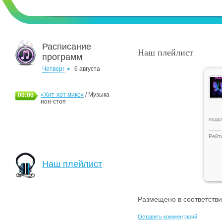
Расписание
Наш плейлист
программ
Четверг
6 августа
«Хит-хот микс»
/ Музыка
00:00
нон-стоп
недел
Рейт
Наш плейлист
Размещено в соответств
Оставить комментарий