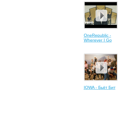
OneRepublic -
Wherever I Go
IOWA - Бьёт Бит