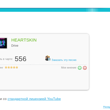
HEARTSKIN
Drive
556
ь в чарте:
Заказать эту песню
инг
Мое мнение
ии со
стандартной лицензией YouTube
Назад