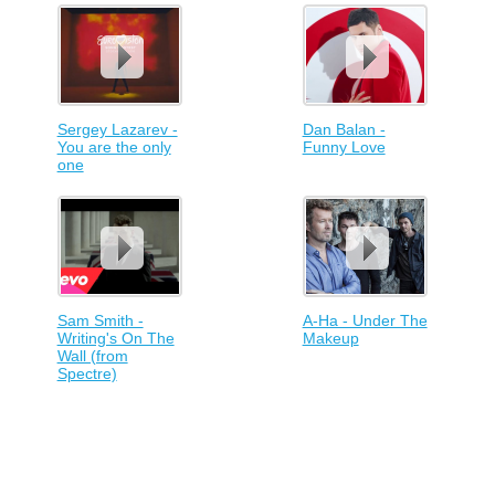
Sergey Lazarev -
Dan Balan -
You are the only
Funny Love
one
Sam Smith -
A-Ha - Under The
Writing's On The
Makeup
Wall (from
Spectre)