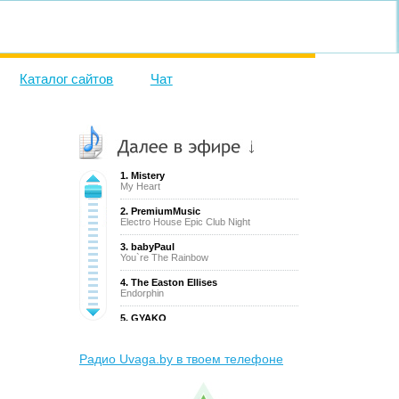
Каталог сайтов
Чат
1. Mistery
My Heart
ing Dawn
2. PremiumMusic
Electro House Epic Club Night
3. babyPaul
You`re The Rainbow
4. The Easton Ellises
Endorphin
5. GYAKO
Illusion
6. Prysm
Радио Uvaga.by в твоем телефоне
Not now
7. The Gray Havens