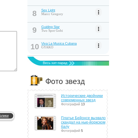
Sex Light
8
Marcc Gregory
Guiding Star
9
Two Spot Gobi
Viva La Musica Cubana
10
GYAKO
Весь хит-парад
Исторические двойники
современных звезд
Фотографий
13
олики
Платье Бейонсе вызвало
скандал на нью-йоркском
балу
Фотографий
5