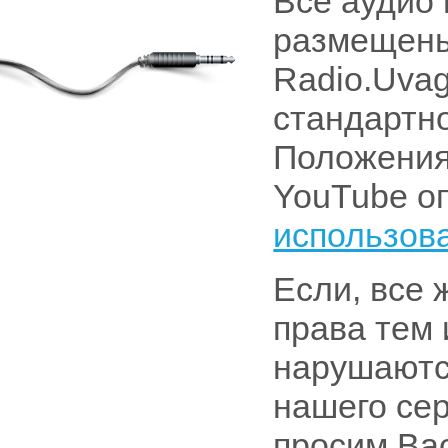
Все аудио
размещены
Radio.Uvag
стандартн
Положения
YouTube о
использов
Если, все 
права тем
нарушаютс
нашего сер
просим Ва