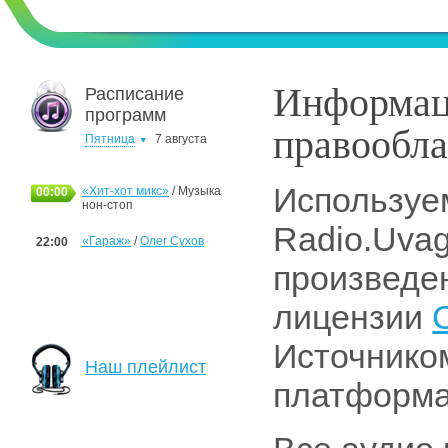
Информац
Расписание
программ
правообла
Пятница
7 августа
Используе
«Хит-хот микс»
/ Музыка
00:00
нон-стоп
Radio.Uva
«Гараж»
/
Олег Сухов
22:00
произведе
лицензии
Источнико
Наш плейлист
платформ