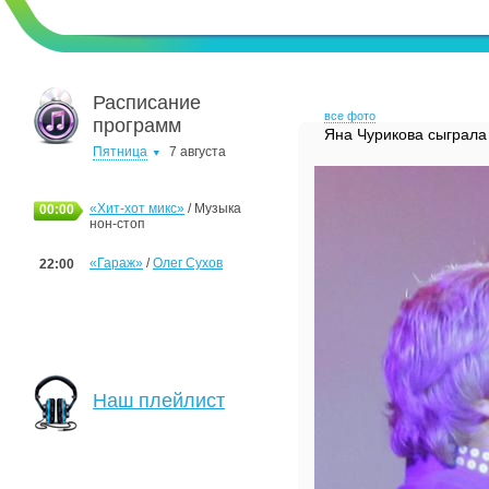
Расписание
все фото
программ
Яна Чурикова сыграла
Пятница
7 августа
«Хит-хот микс»
/ Музыка
00:00
нон-стоп
«Гараж»
/
Олег Сухов
22:00
Наш плейлист