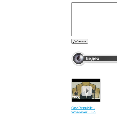
OneRepublic -
Wherever I Go