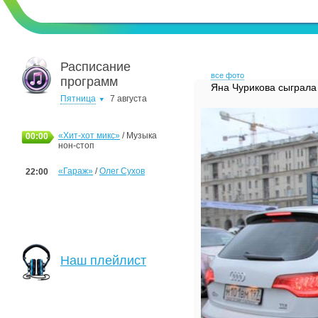
Расписание
все фото
программ
Яна Чурикова сыграла
Пятница
7 августа
«Хит-хот микс»
/ Музыка
00:00
нон-стоп
«Гараж»
/
Олег Сухов
22:00
Наш плейлист