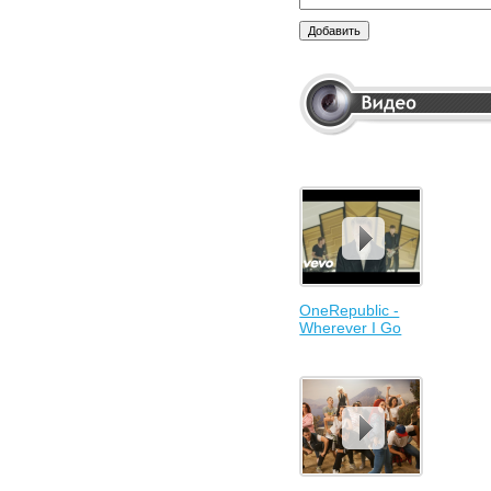
OneRepublic -
Wherever I Go