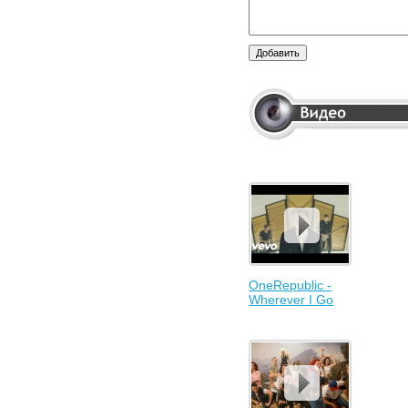
OneRepublic -
Wherever I Go