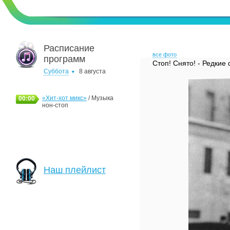
Расписание
все фото
программ
Стоп! Снято! - Редкие
Суббота
8 августа
«Хит-хот микс»
/ Музыка
00:00
нон-стоп
Наш плейлист