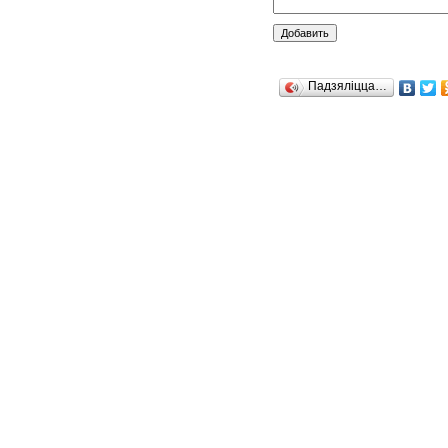
Падзяліцца…