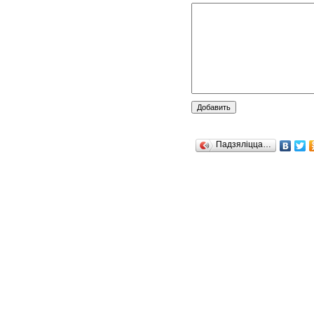
Падзяліцца…