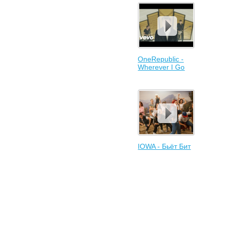
OneRepublic -
Wherever I Go
IOWA - Бьёт Бит