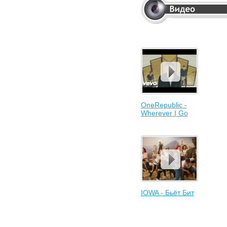
OneRepublic -
Wherever I Go
IOWA - Бьёт Бит