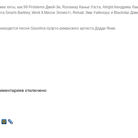
ие хиты, как 99 Problems Джей-Зи, Runaway Канье Уэста, Alright Кендрика Ла
та Gnarls Barkley, Work It Мисси Эллиотт, Rehab Эми Уайнхаус и Blackstar Дэв
находится песня Gasolina пуэрто-риканского артиста Дэдди Янки.
мментариев отключено