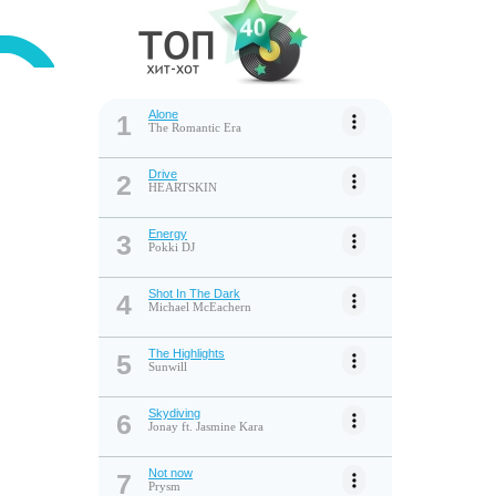
Street Of Summer
8. Elysian Bailey
Every Time
9. Marcc Gregory
Sex Light
Alone
1
10. Tamara Laurel
The Romantic Era
Sweet
11. Victoria Caffe
Drive
2
Grand Daddy
HEARTSKIN
12. PlugAndPlay
Love Of My Life (Mellow House mix)
Energy
3
Pokki DJ
13. Ralf G.
Shine
Shot In The Dark
4
14. Madelyniris
Michael McEachern
Leave And Never Look Back
15. Manhat10
The Highlights
5
Dance With Me
Sunwill
Skydiving
6
Jonay ft. Jasmine Kara
Not now
7
Prysm