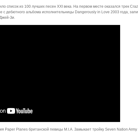
ило список из 100 лучших песен XXI века. На первом месте оказался трек Craz
 с дебютного альбома исполнительницы Dangerously in Love 2003 года, зап
Джей-Зи.
я Paper Planes британской певицы M.I.A. Замыкает тройку Seven Nation Army