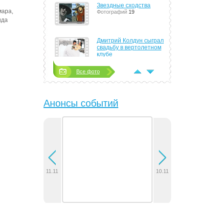
Звездные сходства
мара,
Фотографий
19
ида
Дмитрий Колдун сыграл
свадьбу в вертолетном
клубе
Фотографий
4
Все фото
Тимати сорит деньгами
направо и налево
Фотографий
8
Анонсы событий
Алла Пугачева стала
женой Максима Галкина
Фотографий
14
Группа J:MOPC показала
поклонникам
электрические тела,
новые песни и
11.11
10.11
сурдоперевод
Фотографий
6
В Минске отыграла
концерт группа 30
Seconds to Mars