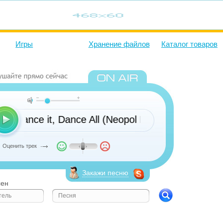
Игры
Хранение файлов
Каталог товаров
s - Dance it, Dance All (Neopol RMX)
Оценить трек
Закажи песню
сен