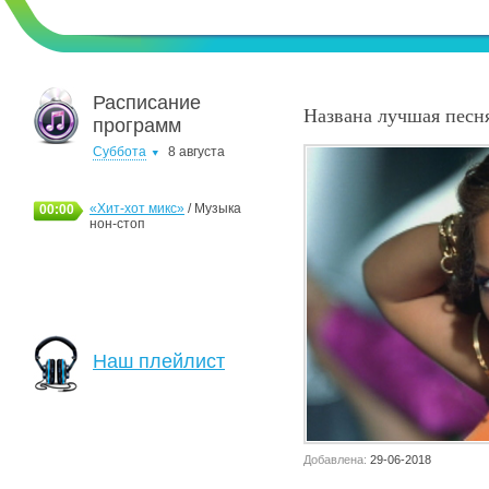
Расписание
Названа лучшая песня
программ
Суббота
8 августа
«Хит-хот микс»
/ Музыка
00:00
нон-стоп
Наш плейлист
Добавлена:
29-06-2018