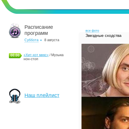
Расписание
все фото
программ
Звездные сходства
Суббота
8 августа
«Хит-хот микс»
/ Музыка
00:00
нон-стоп
Наш плейлист