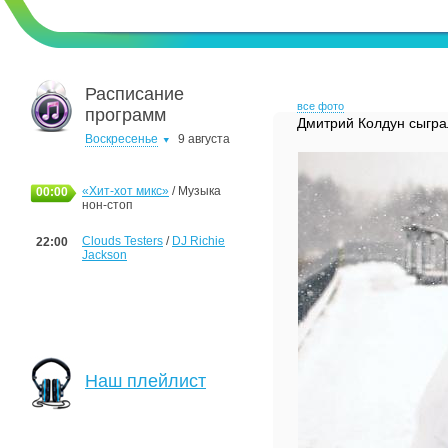
Расписание
все фото
программ
Дмитрий Колдун сыгра
Воскресенье
9 августа
«Хит-хот микс»
/ Музыка
00:00
нон-стоп
Clouds Testers
/
DJ Richie
22:00
Jackson
Наш плейлист