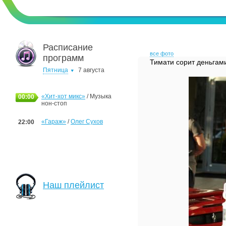
Расписание
все фото
программ
Тимати сорит деньгам
Пятница
7 августа
«Хит-хот микс»
/ Музыка
00:00
нон-стоп
«Гараж»
/
Олег Сухов
22:00
Наш плейлист