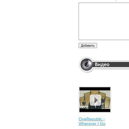
OneRepublic -
Wherever I Go