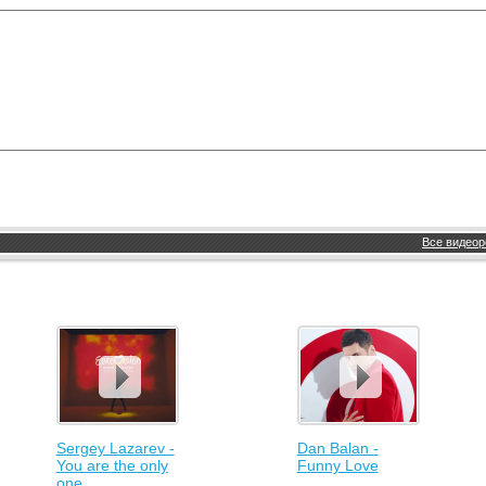
Все видеор
Sergey Lazarev -
Dan Balan -
You are the only
Funny Love
one