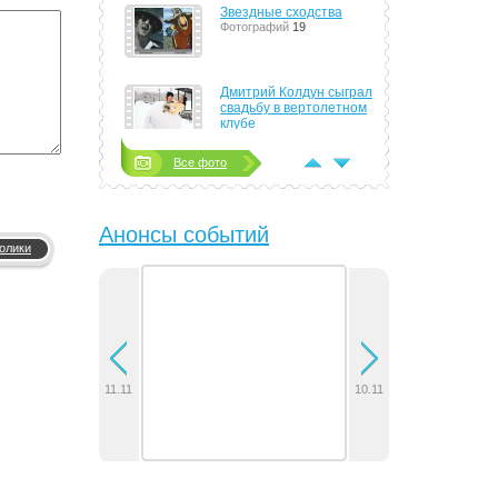
Звездные сходства
Фотографий
19
Дмитрий Колдун сыграл
свадьбу в вертолетном
клубе
Фотографий
4
Все фото
Тимати сорит деньгами
направо и налево
Фотографий
8
Анонсы событий
олики
Алла Пугачева стала
женой Максима Галкина
Фотографий
14
Группа J:MOPC показала
поклонникам
электрические тела,
новые песни и
11.11
10.11
сурдоперевод
Фотографий
6
В Минске отыграла
концерт группа 30
Seconds to Mars