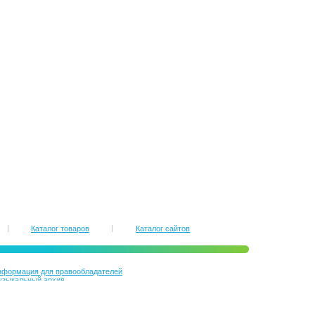
Фотографий
6
Мэрлин Монро, Фото в
стиле Ню
Фотографий
15
Недетские наряды
«Детской Новой Волны»
Фотографий
7
Каталог товаров
Каталог сайтов
формация для правообладателей
узыкальный архив