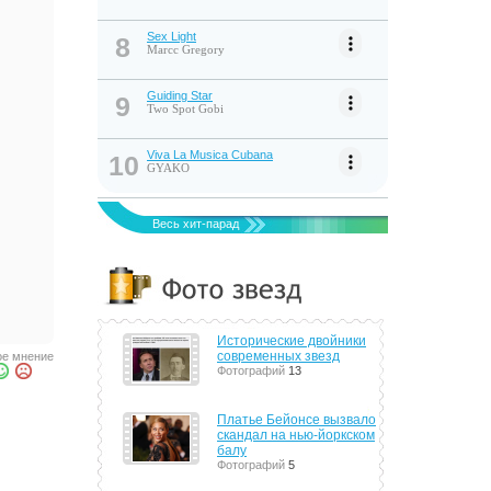
Sex Light
8
Marcc Gregory
Guiding Star
9
Two Spot Gobi
Viva La Musica Cubana
10
GYAKO
Весь хит-парад
Исторические двойники
современных звезд
е мнение
Фотографий
13
Платье Бейонсе вызвало
скандал на нью-йоркском
балу
Фотографий
5