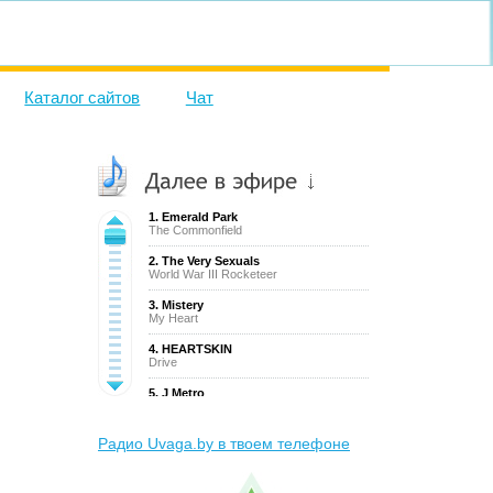
Каталог сайтов
Чат
1. Emerald Park
The Commonfield
2. The Very Sexuals
World War III Rocketeer
3. Mistery
My Heart
4. HEARTSKIN
Drive
5. J Metro
Midnight Dreams
6. Kellee Maize
Радио Uvaga.by в твоем телефоне
In Tune (J. Glaze Remix)
7. GYAKO