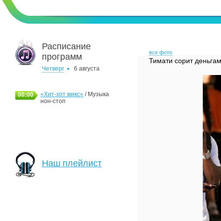
Расписание
все фото
программ
Тимати сорит деньгам
Четверг
6 августа
«Хит-хот микс»
/ Музыка
00:00
нон-стоп
Наш плейлист