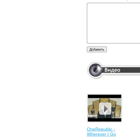
OneRepublic -
Wherever I Go