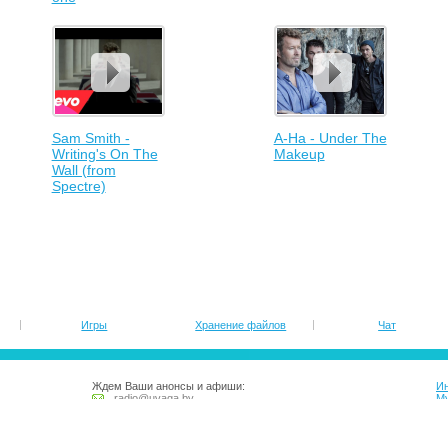
Sam Smith -
A-Ha - Under The
Writing's On The
Makeup
Wall (from
Spectre)
Игры
Хранение файлов
Чат
Ждем Ваши анонсы и афиши:
Ин
radio@uvaga.by
М