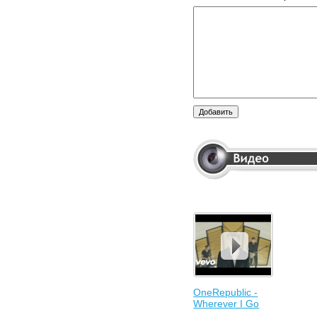
OneRepublic -
Wherever I Go