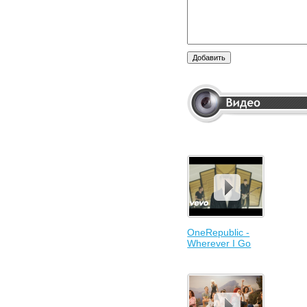
OneRepublic -
Wherever I Go