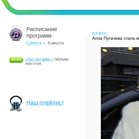
Расписание
все фото
программ
Алла Пугачева стала 
Суббота
8 августа
«Хит-хот микс»
/ Музыка
00:00
нон-стоп
Наш плейлист