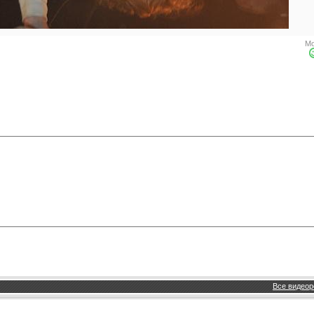
Мо
Все видеор