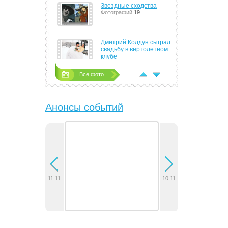
Звездные сходства
Фотографий
19
Дмитрий Колдун сыграл
свадьбу в вертолетном
клубе
Фотографий
4
Все фото
Тимати сорит деньгами
направо и налево
Фотографий
8
Анонсы событий
Алла Пугачева стала
женой Максима Галкина
Фотографий
14
Группа J:MOPC показала
поклонникам
электрические тела,
новые песни и
11.11
10.11
сурдоперевод
Фотографий
6
В Минске отыграла
концерт группа 30
Seconds to Mars