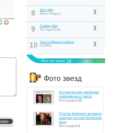
Sex Light
8
Marcc Gregory
е мнение
Guiding Star
9
Two Spot Gobi
Viva La Musica Cubana
10
GYAKO
Весь хит-парад
Исторические двойники
современных звезд
Фотографий
13
Платье Бейонсе вызвало
скандал на нью-йоркском
олики
балу
Фотографий
5