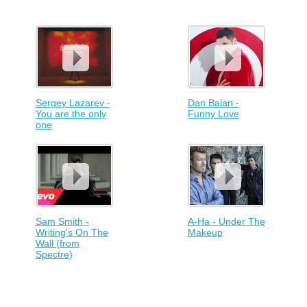
Sergey Lazarev -
Dan Balan -
You are the only
Funny Love
one
Sam Smith -
A-Ha - Under The
Writing's On The
Makeup
Wall (from
Spectre)