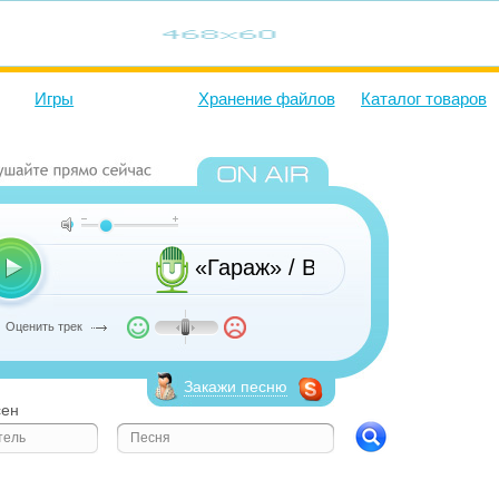
Игры
Хранение файлов
Каталог товаров
«Гараж» / В эфире Олег Су
Оценить трек
Закажи песню
сен