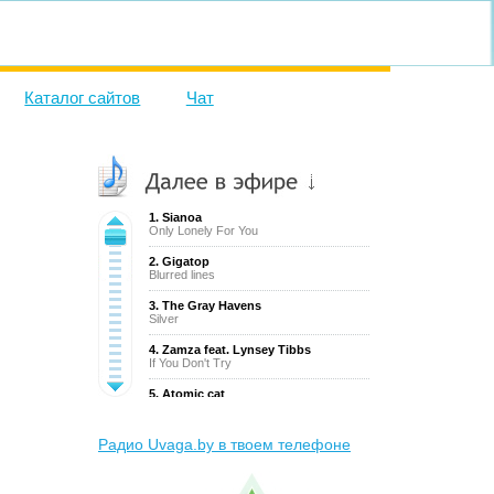
Каталог сайтов
Чат
1. Sianoa
Only Lonely For You
хов
2. Gigatop
Blurred lines
3. The Gray Havens
Silver
4. Zamza feat. Lynsey Tibbs
If You Don't Try
5. Atomic cat
Butterfly flight (Trance)
6. Emerald Park
Радио Uvaga.by в твоем телефоне
Hamburg
7. NYCO