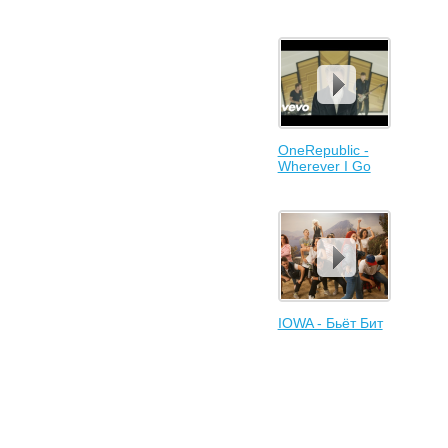
OneRepublic -
Wherever I Go
IOWA - Бьёт Бит