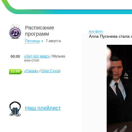
Расписание
все фото
программ
Алла Пугачева стала
Пятница
7 августа
«Хит-хот микс»
/ Музыка
00:00
нон-стоп
«Гараж»
/
Олег Сухов
22:00
Наш плейлист