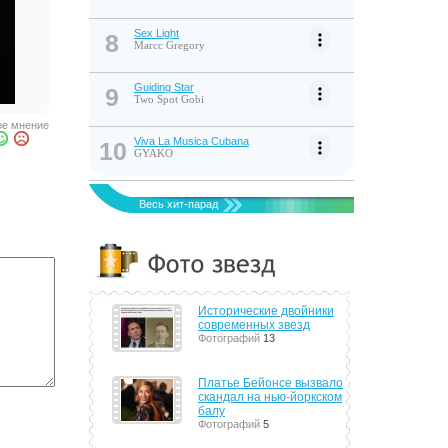
Sex Light
8
Marcc Gregory
Guiding Star
9
Two Spot Gobi
е мнение
Viva La Musica Cubana
10
GYAKO
Весь хит-парад
Исторические двойники
современных звезд
Фотографий
13
Платье Бейонсе вызвало
скандал на нью-йоркском
балу
Фотографий
5