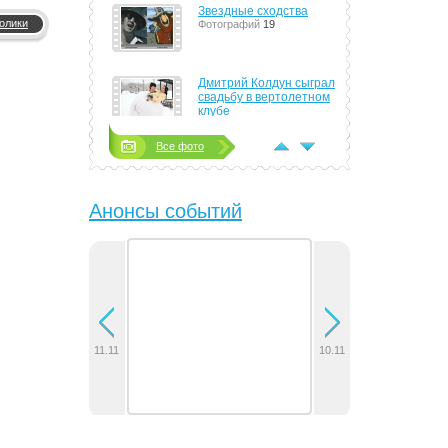
Звездные сходства
олики
Фотографий
19
Дмитрий Колдун сыграл
свадьбу в вертолетном
клубе
Фотографий
4
Все фото
Тимати сорит деньгами
направо и налево
Фотографий
8
Анонсы событий
Алла Пугачева стала
женой Максима Галкина
Фотографий
14
Группа J:MOPC показала
поклонникам
электрические тела,
новые песни и
11.11
10.11
сурдоперевод
Фотографий
6
В Минске отыграла
концерт группа 30
Seconds to Mars