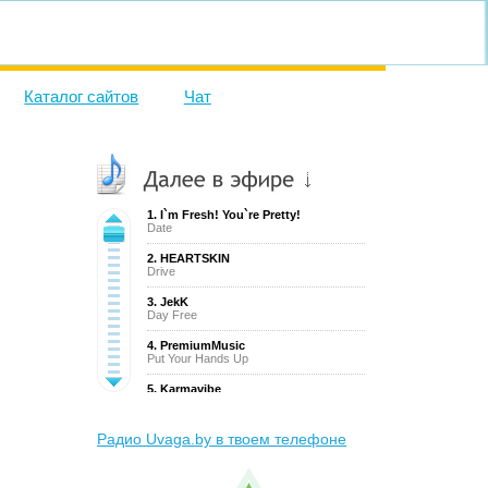
Каталог сайтов
Чат
1. I`m Fresh! You`re Pretty!
Date
2. HEARTSKIN
Drive
3. JekK
Day Free
4. PremiumMusic
Put Your Hands Up
5. Karmavibe
Yes! It`s Karma
6. La Nueva Guardia
Радио Uvaga.by в твоем телефоне
Dame Tiempo
7. Great White Buffalo