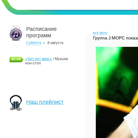
Расписание
все фото
программ
Группа J:MOPC показа
Суббота
8 августа
«Хит-хот микс»
/ Музыка
00:00
нон-стоп
Наш плейлист