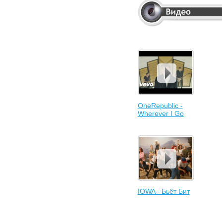
OneRepublic -
Wherever I Go
IOWA - Бьёт Бит