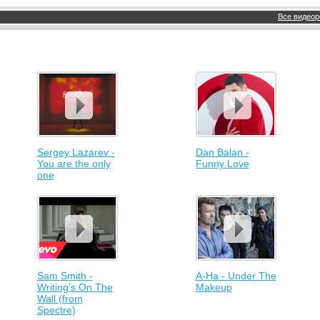
Все видеор
Sergey Lazarev -
Dan Balan -
You are the only
Funny Love
one
Sam Smith -
A-Ha - Under The
Writing's On The
Makeup
Wall (from
Spectre)