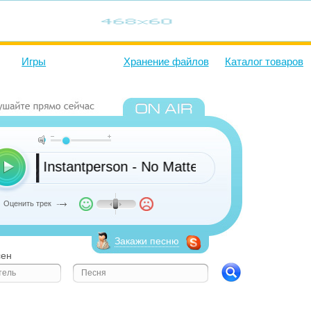
Игры
Хранение файлов
Каталог товаров
Instantperson - No Matter What They Say
Оценить трек
Закажи песню
сен