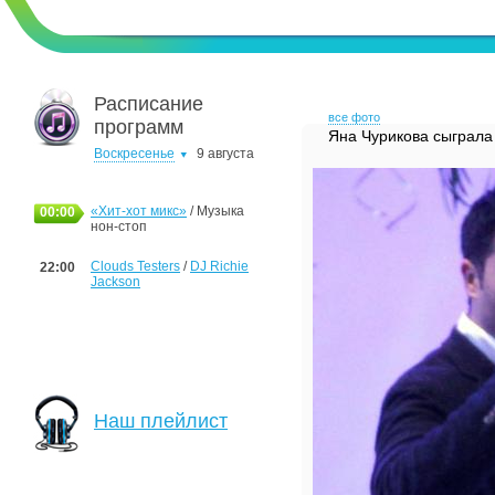
Расписание
все фото
программ
Яна Чурикова сыграла
Воскресенье
9 августа
«Хит-хот микс»
/ Музыка
00:00
нон-стоп
Clouds Testers
/
DJ Richie
22:00
Jackson
Наш плейлист