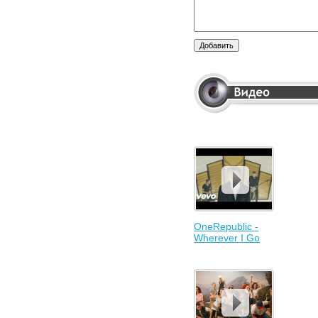
OneRepublic -
Wherever I Go