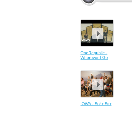
OneRepublic -
Wherever I Go
IOWA - Бьёт Бит