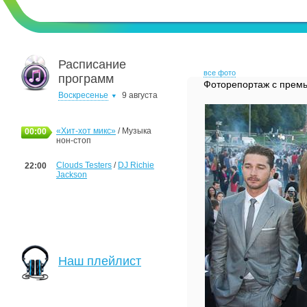
Расписание
все фото
программ
Фоторепортаж с прем
Воскресенье
9 августа
«Хит-хот микс»
/ Музыка
00:00
нон-стоп
Clouds Testers
/
DJ Richie
22:00
Jackson
Наш плейлист