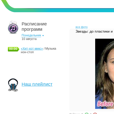
Расписание
все фото
программ
Звезды: до пластики и
Понедельник
10 августа
«Хит-хот микс»
/ Музыка
00:00
нон-стоп
Наш плейлист