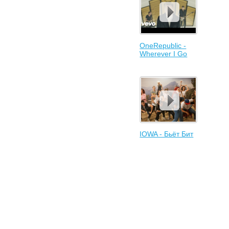
OneRepublic -
Wherever I Go
IOWA - Бьёт Бит