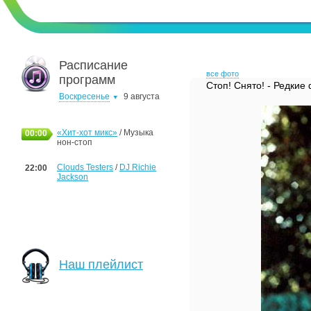
Расписание
все фото
программ
Стоп! Снято! - Редкие
Воскресенье
9 августа
«Хит-хот микс»
/ Музыка
00:00
нон-стоп
Clouds Testers
/
DJ Richie
22:00
Jackson
Наш плейлист