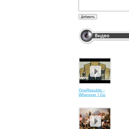
OneRepublic -
Wherever I Go