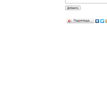
Падзяліцца…