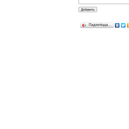
Падзяліцца…