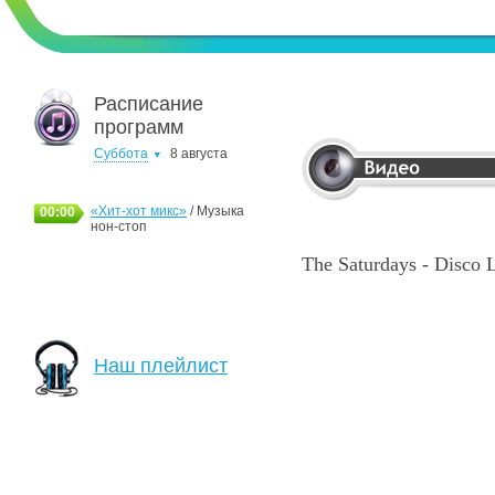
Расписание
программ
Суббота
8 августа
«Хит-хот микс»
/ Музыка
00:00
нон-стоп
The Saturdays - Disco 
Наш плейлист