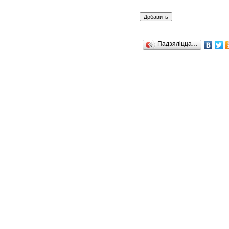
Падзяліцца…