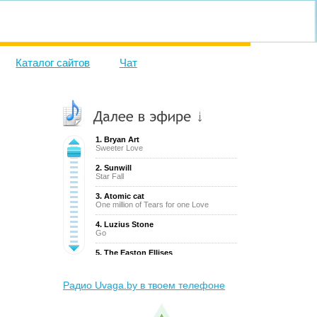
Каталог сайтов
Чат
1. Bryan Art
Sweeter Love
2. Sunwill
Star Fall
3. Atomic cat
One million of Tears for one Love
4. Luzius Stone
Go
5. The Easton Ellises
Falcon 69
6. The.madpix.project
Радио Uvaga.by в твоем телефоне
Never get enough
7. Sam Brown