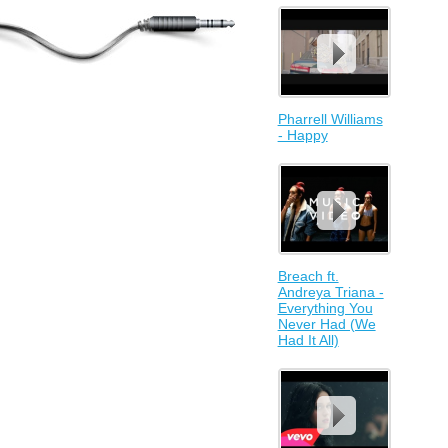
Pharrell Williams
- Happy
Breach ft.
Andreya Triana -
Everything You
Never Had (We
Had It All)