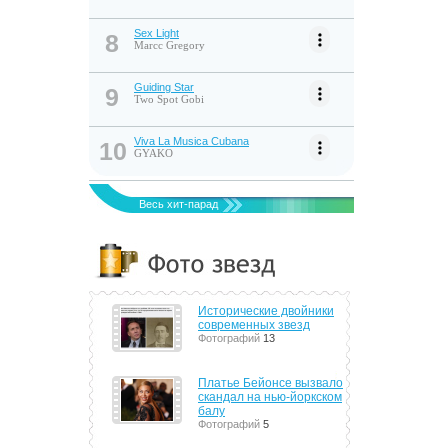
Sex Light
8
Marcc Gregory
Guiding Star
9
Two Spot Gobi
Viva La Musica Cubana
10
GYAKO
Весь хит-парад
Исторические двойники
современных звезд
Фотографий
13
Платье Бейонсе вызвало
скандал на нью-йоркском
балу
Фотографий
5