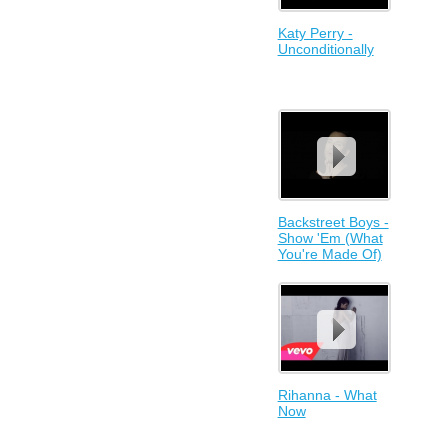
Katy Perry -
Unconditionally
Backstreet Boys -
Show 'Em (What
You're Made Of)
Rihanna - What
Now