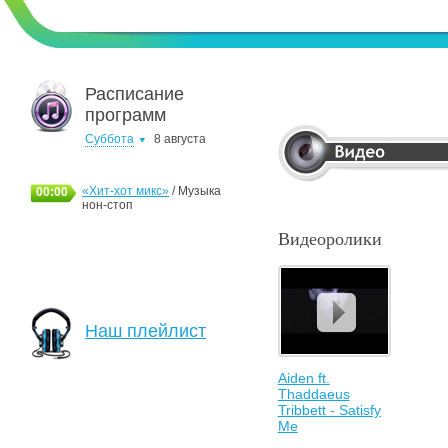
Расписание
программ
Суббота
8 августа
«Хит-хот микс»
/ Музыка
00:00
нон-стоп
Видеоролики
Наш плейлист
Aiden ft.
Thaddaeus
Tribbett - Satisfy
Me