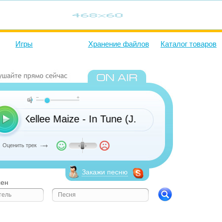
Игры
Хранение файлов
Каталог товаров
Kellee Maize - In Tune (J. Glaze Remix)
Оценить трек
Закажи песню
сен