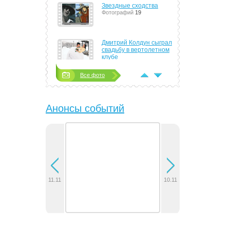
Звездные сходства
Фотографий
19
Дмитрий Колдун сыграл
свадьбу в вертолетном
клубе
Фотографий
4
Все фото
Тимати сорит деньгами
направо и налево
Фотографий
8
Анонсы событий
Алла Пугачева стала
женой Максима Галкина
Фотографий
14
Группа J:MOPC показала
поклонникам
электрические тела,
новые песни и
11.11
10.11
сурдоперевод
Фотографий
6
В Минске отыграла
концерт группа 30
Seconds to Mars