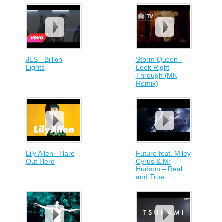
JLS - Billion
Storm Queen -
Lights
Look Right
Through (MK
Remix)
Lily Allen - Hard
Future feat. Miley
Out Here
Cyrus & Mr
Hudson – Real
and True