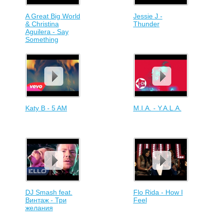
A Great Big World
Jessie J -
& Christina
Thunder
Aguilera - Say
Something
Katy B - 5 AM
M.I.A. - Y.A.L.A.
DJ Smash feat.
Flo Rida - How I
Винтаж - Три
Feel
желания