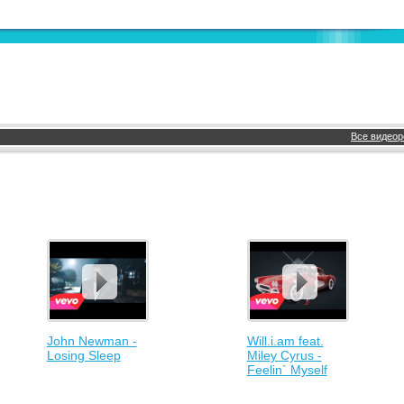
Все видеор
John Newman -
Will.i.am feat.
Losing Sleep
Miley Cyrus -
Feelin` Myself